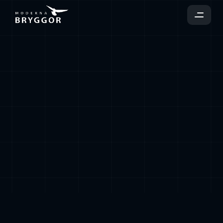
Favoriten
vid
havet!