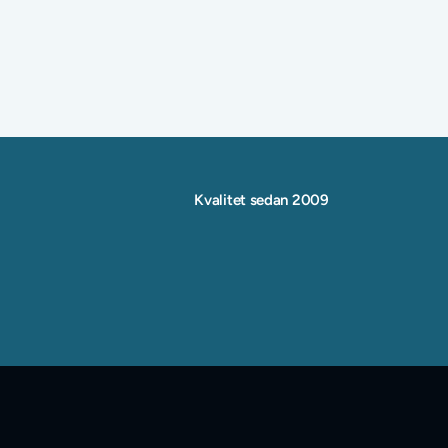
8 nov. 2024
Ny säker ångbåtsbrygga i Sommen, 
Melaxander
Läs mer →
Kvalitet sedan 2009
Vill
ni
boka
ett
platsbesök?
Kontakta oss idag